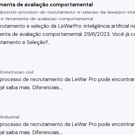
menta de avaliação comportamental
posts/o-processo-de-recrutamento-e-selecao-da-lewarpro-intelig
-e-ferramenta-de-avaliacao-comportamental
crutamento
e seleção da LeWarPro: inteligência artificial n
nta de avaliação comportamental. 29/6/2023. Você já 
utamento
e Seleção?
…
construcao-civil
 processo de
recrutamento
da LeWar Pro pode encontrar o
a! saiba mais. Diferenciais.
…
industrial
 processo de
recrutamento
da LeWar Pro pode encontrar o
a! saiba mais. Diferenciais.
…