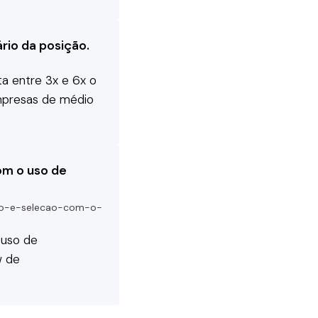
rio da posição.
a entre 3x e 6x o
mpresas de médio
om o uso de
to-e-selecao-com-o-
 uso de
w de