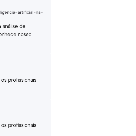
encia-artificial-na-
a análise de
conhece nosso
s profissionais
s profissionais