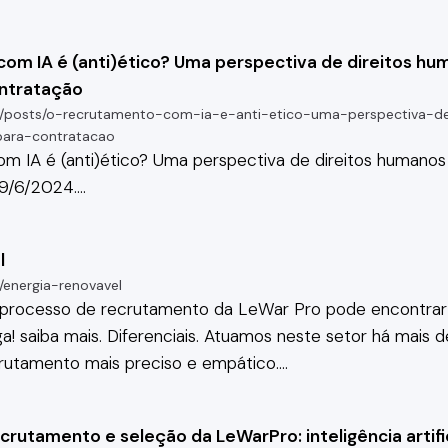
om IA é (anti)ético? Uma perspectiva de direitos hu
ontratação
/posts/o-recrutamento-com-ia-e-anti-etico-uma-perspectiva-d
para-contratacao
m IA é (anti)ético? Uma perspectiva de direitos humanos
 9/6/2024.
…
l
energia-renovavel
 processo de
recrutamento
da LeWar Pro pode encontrar o
ga! saiba mais. Diferenciais. Atuamos neste setor há mais 
rutamento
mais preciso e empático.
…
rutamento e seleção da LeWarPro: inteligência artific