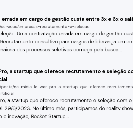
errada em cargo de gestão custa entre 3x e 6x o salá
/servicos/empresas-recrutamento-e-selecao
eleção. Uma contratação errada em cargo de gestão cust
.
Recrutamento
consultivo para cargos de liderança em e
maioria dos processos seletivos começa pela busca.
…
 Pro, a startup que oferece recrutamento e seleção c
cial
/posts/na-midia-le-war-pro-a-startup-que-oferece-recrutamen
tificial
ro, a startup que oferece
recrutamento
e seleção com o
cial. 29/6/2023. No último mês, participamos do reality sho
e inovação, Rocket Startup.
…