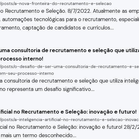
/posts/a-nova-fronteira-do-recrutamento-e-selecao
do
Recrutamento
e Seleção. 8/7/2022. Atualmente as em
. automações tecnológicas para o
recrutamento
, especia
ramento, captação de candidatos e currículos.
…
uma consultoria de recrutamento e seleção que utiliza
 processo interno!
/posts/o-desafio-de-ser-uma-consultoria-de-recrutamento-e-sel
al-em-seu-processo-interno
a consultoria de
recrutamento
e seleção que utiliza intelig
no representa um desafio significativo.
…
tificial no Recrutamento e Seleção: inovação e futuro!
posts/a-inteligencia-artificial-no-recrutamento-e-selecao-inova
icial no
Recrutamento
e Seleção: inovação e futuro! 28/2/2
ão é mais um termo desconhecido.
…