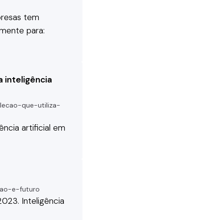
presas tem
lmente para:
 inteligência
ecao-que-utiliza-
ência artificial em
cao-e-futuro
023. Inteligência