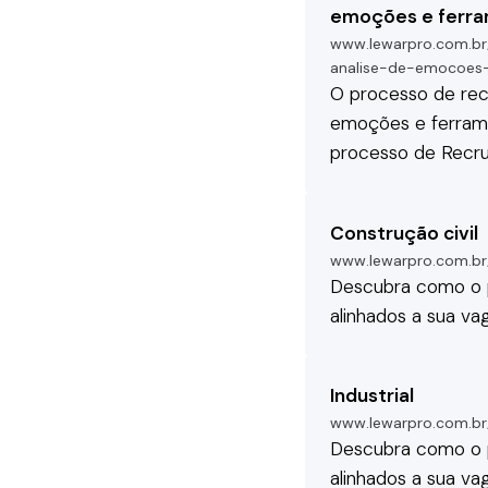
emoções e ferra
www.lewarpro.com.br/
analise-de-emocoes
O processo de
re
emoções e ferrame
processo de
Recr
Construção civil
www.lewarpro.com.br/
Descubra como o
alinhados a sua vag
Industrial
www.lewarpro.com.br/
Descubra como o
alinhados a sua vag