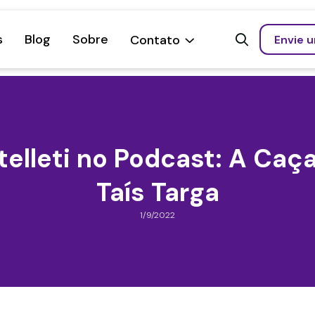
s
Blog
Sobre
Contato
Envie 


elleti no Podcast: A Caç
Taís Targa
1/9/2022