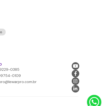
go
O

99229-0385

99754-0109

pro@lewarpro.com.br
